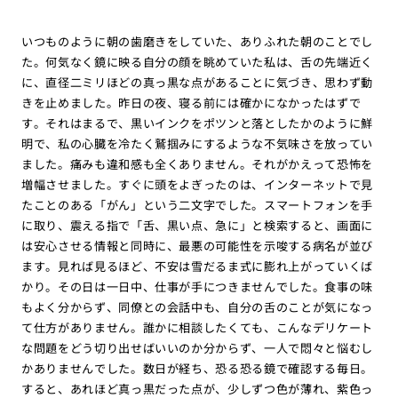
いつものように朝の歯磨きをしていた、ありふれた朝のことでし
た。何気なく鏡に映る自分の顔を眺めていた私は、舌の先端近く
に、直径二ミリほどの真っ黒な点があることに気づき、思わず動
きを止めました。昨日の夜、寝る前には確かになかったはずで
す。それはまるで、黒いインクをポツンと落としたかのように鮮
明で、私の心臓を冷たく鷲掴みにするような不気味さを放ってい
ました。痛みも違和感も全くありません。それがかえって恐怖を
増幅させました。すぐに頭をよぎったのは、インターネットで見
たことのある「がん」という二文字でした。スマートフォンを手
に取り、震える指で「舌、黒い点、急に」と検索すると、画面に
は安心させる情報と同時に、最悪の可能性を示唆する病名が並び
ます。見れば見るほど、不安は雪だるま式に膨れ上がっていくば
かり。その日は一日中、仕事が手につきませんでした。食事の味
もよく分からず、同僚との会話中も、自分の舌のことが気になっ
て仕方がありません。誰かに相談したくても、こんなデリケート
な問題をどう切り出せばいいのか分からず、一人で悶々と悩むし
かありませんでした。数日が経ち、恐る恐る鏡で確認する毎日。
すると、あれほど真っ黒だった点が、少しずつ色が薄れ、紫色っ