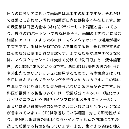
日々の口腔ケアにおいて歯磨きは基本中の基本ですが、それだけ
では落としきれない汚れや細菌が口内には数多く存在します。歯
の表面積は口腔内全体のわずか25パーセント程度と言われてお
り、残りの75パーセントである粘膜や舌、歯間の隙間などに潜む
細菌にアプローチするためには、マウスウォッシュの活用が極め
て有効です。歯科医が特定の製品を推薦する際、最も重視するの
はその成分と使用目的の合致です。まず私たちが理解すべきなの
は、マウスウォッシュには大きく分けて「洗口液」と「液体歯磨
き」の2種類があるという点です。洗口液は歯磨きの後の仕上げ
や外出先でのリフレッシュに使用するもので、液体歯磨きはそれ
を口に含んでからブラッシングを行うためのものです。この違い
を混同すると期待した効果が得られないため注意が必要です。歯
科医が推薦する製品の多くには、殺菌成分であるCPC（塩化セチ
ルピリジニウム）やIPMP（イソプロピルメチルフェノール）、
あるいは高い殺菌持続力を持つグルコン酸クロルヘキシジンなど
が含まれています。CPCは浮遊している細菌に対して即効性があ
り、IPMPは歯周病の原因となるバイオフィルムの内部にまで浸
透して殺菌する特性を持っています。また、歯ぐきの炎症を抑え