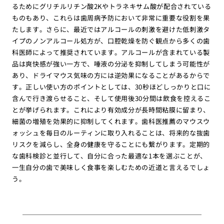
るためにグリチルリチン酸2Kやトラネキサム酸が配合されている
ものもあり、これらは歯周病予防において非常に重要な役割を果
たします。さらに、最近ではアルコールの刺激を避けた低刺激タ
イプのノンアルコール処方が、口腔乾燥を防ぐ観点から多くの歯
科医師によって推奨されています。アルコールが含まれている製
品は爽快感が強い一方で、唾液の分泌を抑制してしまう可能性が
あり、ドライマウス気味の方には逆効果になることがあるからで
す。正しい使い方のポイントとしては、30秒ほどしっかりと口に
含んで行き渡らせること、そして使用後30分間は飲食を控えるこ
とが挙げられます。これにより有効成分が長時間粘膜に留まり、
細菌の増殖を効果的に抑制してくれます。歯科医推薦のマウスウ
ォッシュを毎日のルーティンに取り入れることは、将来的な抜歯
リスクを減らし、全身の健康を守ることにも繋がります。定期的
な歯科検診と並行して、自分に合った最適な1本を選ぶことが、
一生自分の歯で美味しく食事を楽しむための近道と言えるでしょ
う。