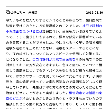
未分類
2019.08.30
冷たいものを飲んだりするとシミることがあるので、歯科医院で
診察を受けてみたところ知覚過敏とのことでした。
神戸で評判の
小児矯正を見つけるには
加齢に伴い、歯茎もだいぶ落ちているよ
うで、そして歯ぎしりもするので、様々な部分に影響がでている
のを実感することができました。やはりなるべく早い段階で知覚
過敏が進むのを止めたいと思い、治療をスタートすることにな
り、夜の歯ぎしりについてはマウスピースを使用して対策するこ
とになりました。
口コミ評判が東京で歯医者を
今の段階で早めに
対策しておいた方が安心できますし、色々と歯のことについて相
談して歯磨きについてもアドバイスを受けるなど様々な部分にお
いて、かなりサポートが充実しているので安心できます。子供が
元々、歯の矯正で通っていた歯科医院なので雰囲気などもよく理
解していますし、先生は丁寧な方なのでこの方だったら安心して
治療を任せることがきると実感しました。
根管治療では話題の東
京のどこが
冷たいものがしみたり色々とトラブルも出ていたので
相談したところ歯の状況など説明して下さり、じっくりと歯科検