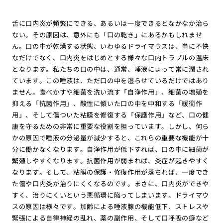
舌に口内炎が頻繁にできる、あるいは一度できるとなかなか治ら
ない。その原因は、意外にも「口の乾き」にあるかもしれませ
ん。口の中が乾燥する状態、いわゆるドライマウスは、単に不快
なだけでなく、口内炎をはじめとする様々な口内トラブルの温床
となります。私たちの口の中は、通常、唾液によって常に潤され
ています。この唾液は、ただ口の中を湿らせているだけではあり
ません。食べかすや細菌を洗い流す「自浄作用」、細菌の増殖を
抑える「抗菌作用」、酸性に傾いた口の中を中和する「緩衝作
用」、そして傷ついた粘膜を修復する「保護作用」など、口の健
康を守るための非常に重要な役割を担っています。しかし、何ら
かの原因で唾液の分泌量が減少すると、これらの重要な機能が十
分に働かなくなります。自浄作用が低下すれば、口の中に細菌が
繁殖しやすくなります。抗菌作用が弱まれば、炎症が起きやすく
なります。そして、粘膜の保護・修復作用が落ちれば、一度でき
た傷や口内炎が治りにくくなるのです。まさに、口内炎ができや
すく、治りにくいという悪循環に陥ってしまいます。ドライマウ
スの原因は様々です。加齢による唾液腺の機能低下、ストレスや
緊張による自律神経の乱れ、薬の副作用、そして口呼吸の癖など