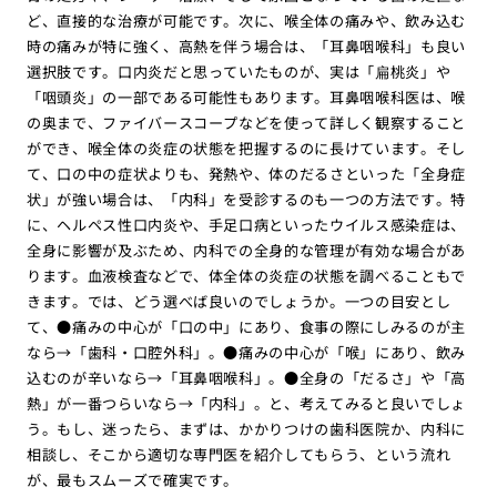
ど、直接的な治療が可能です。次に、喉全体の痛みや、飲み込む
時の痛みが特に強く、高熱を伴う場合は、「耳鼻咽喉科」も良い
選択肢です。口内炎だと思っていたものが、実は「扁桃炎」や
「咽頭炎」の一部である可能性もあります。耳鼻咽喉科医は、喉
の奥まで、ファイバースコープなどを使って詳しく観察すること
ができ、喉全体の炎症の状態を把握するのに長けています。そし
て、口の中の症状よりも、発熱や、体のだるさといった「全身症
状」が強い場合は、「内科」を受診するのも一つの方法です。特
に、ヘルペス性口内炎や、手足口病といったウイルス感染症は、
全身に影響が及ぶため、内科での全身的な管理が有効な場合があ
ります。血液検査などで、体全体の炎症の状態を調べることもで
きます。では、どう選べば良いのでしょうか。一つの目安とし
て、●痛みの中心が「口の中」にあり、食事の際にしみるのが主
なら→「歯科・口腔外科」。●痛みの中心が「喉」にあり、飲み
込むのが辛いなら→「耳鼻咽喉科」。●全身の「だるさ」や「高
熱」が一番つらいなら→「内科」。と、考えてみると良いでしょ
う。もし、迷ったら、まずは、かかりつけの歯科医院か、内科に
相談し、そこから適切な専門医を紹介してもらう、という流れ
が、最もスムーズで確実です。