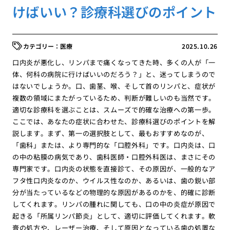
けばいい？診療科選びのポイント
医療
2025.10.26
口内炎が悪化し、リンパまで痛くなってきた時、多くの人が「一
体、何科の病院に行けばいいのだろう？」と、迷ってしまうので
はないでしょうか。口、歯茎、喉、そして首のリンパと、症状が
複数の領域にまたがっているため、判断が難しいのも当然です。
適切な診療科を選ぶことは、スムーズで的確な治療への第一歩。
ここでは、あなたの症状に合わせた、診療科選びのポイントを解
説します。まず、第一の選択肢として、最もおすすめなのが、
「歯科」または、より専門的な「口腔外科」です。口内炎は、口
の中の粘膜の病気であり、歯科医師・口腔外科医は、まさにその
専門家です。口内炎の状態を直接診て、その原因が、一般的なア
フタ性口内炎なのか、ウイルス性なのか、あるいは、歯の鋭い部
分が当たっているなどの物理的な原因があるのかを、的確に診断
してくれます。リンパの腫れに関しても、口の中の炎症が原因で
起きる「所属リンパ節炎」として、適切に評価してくれます。軟
膏の処方や、レーザー治療、そして原因となっている歯の処置な