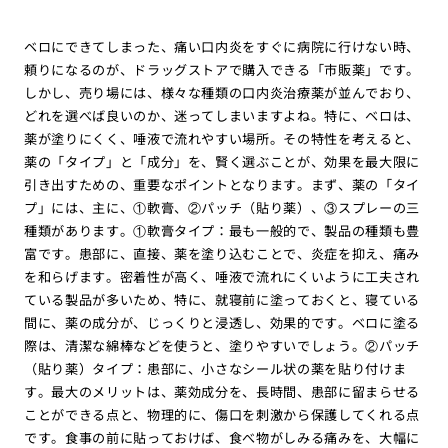
ベロにできてしまった、痛い口内炎をすぐに病院に行けない時、
頼りになるのが、ドラッグストアで購入できる「市販薬」です。
しかし、売り場には、様々な種類の口内炎治療薬が並んでおり、
どれを選べば良いのか、迷ってしまいますよね。特に、ベロは、
薬が塗りにくく、唾液で流れやすい場所。その特性を考えると、
薬の「タイプ」と「成分」を、賢く選ぶことが、効果を最大限に
引き出すための、重要なポイントとなります。まず、薬の「タイ
プ」には、主に、①軟膏、②パッチ（貼り薬）、③スプレーの三
種類があります。①軟膏タイプ：最も一般的で、製品の種類も豊
富です。患部に、直接、薬を塗り込むことで、炎症を抑え、痛み
を和らげます。密着性が高く、唾液で流れにくいように工夫され
ている製品が多いため、特に、就寝前に塗っておくと、寝ている
間に、薬の成分が、じっくりと浸透し、効果的です。ベロに塗る
際は、清潔な綿棒などを使うと、塗りやすいでしょう。②パッチ
（貼り薬）タイプ：患部に、小さなシール状の薬を貼り付けま
す。最大のメリットは、薬効成分を、長時間、患部に留まらせる
ことができる点と、物理的に、傷口を刺激から保護してくれる点
です。食事の前に貼っておけば、食べ物がしみる痛みを、大幅に