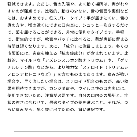
軽減できます。ただし、舌の先端や、よく動く場所は、剥がれや
すいのが難点です。比較的、動きの少ない、舌の側面や裏側など
には、おすすめです。③スプレータイプ：手が届きにくい、舌の
奥の方や、喉の近くにできた口内炎に、シュッと一吹きするだけ
で、薬を届けることができる、非常に便利なタイプです。手軽
で、衛生的ですが、軟膏やパッチに比べると、薬が患部に留まる
時間は短くなります。次に、「成分」に注目しましょう。多くの
市販薬には、炎症を抑える「抗炎症成分」が含まれています。比
較的、マイルドな「アズレンスルホン酸ナトリウム」や、「グリ
チルレチン酸」などから、より強力な「ステロイド（トリアムシ
ノロンアセトニドなど）」を含むものまであります。痛みが強い
場合や、早く治したい場合は、ステロイド配合のものが、高い効
果を期待できますが、カンジダ症や、ウイルス性の口内炎には、
使用できないため、注意が必要です。自分の口内炎の場所と、症
状の強さに合わせて、最適なタイプの薬を選ぶこと。それが、つ
らい痛みから、早く抜け出すための、賢い選択です。