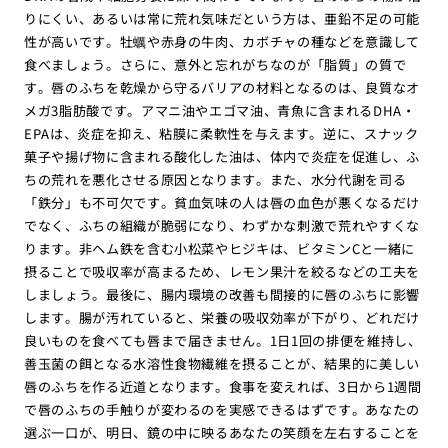
りにくい、あるいは常に荒れ気味だという方は、亜鉛不足の可能
性が高いです。牡蠣や赤身の牛肉、カボチャの種などを意識して
食べましょう。さらに、意外と忘れがちなのが「脂質」の質で
す。唇のふちを乾燥から守るバリアの材料となるのは、良質なオ
メガ3脂肪酸です。アマニ油やエゴマ油、青魚に含まれるDHA・
EPAは、炎症を抑え、粘膜に柔軟性を与えます。逆に、スナック
菓子や揚げ物に含まれる酸化した油は、体内で炎症を促進し、ふ
ちの荒れを悪化させる原因となります。また、水分代謝を司る
「鉄分」も不可欠です。貧血気味の人は唇の血色が悪くなるだけ
でなく、ふちの組織が脆弱になり、わずかな刺激で荒れやすくな
ります。非ヘム鉄を含む小松菜やヒジキは、ビタミンCと一緒に
摂ることで吸収率が高まるため、レモン果汁を絞るなどの工夫を
しましょう。最後に、腸内環境の改善も間接的に唇のふちに影響
します。腸が汚れていると、栄養の吸収効率が下がり、どれだけ
良いものを食べても唇まで届きません。1日1回の排便を維持し、
善玉菌の餌となる水溶性食物繊維を摂ることが、結果的に美しい
唇のふちを作る近道となります。食事を変えれば、3日から1週間
で唇のふちの手触りが変わるのを実感できるはずです。あなたの
選ぶ一口が、明日、鏡の中に映るあなたの笑顔を左右することを