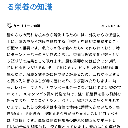
る栄養の知識
知識
2026.05.07
唇のふちの荒れを根本から解決するためには、外側からの保湿以
上に、体の中から粘膜を形成する「材料」を適切に補給すること
が極めて重要です。私たちの体は食べたもので作られており、特
にターンオーバーの早い唇のふちは、栄養状態の変化が数日とい
う短期間で結果として現れます。最も重要なのはビタミンB群、
特にビタミンB2とB6、そしてB12です。ビタミンB2は細胞の再
生を助け、粘膜を健やかに保つ働きがあるため、これが不足する
と真っ先に唇のふちが赤く腫れたり、ひび割れたりします。納
豆、レバー、ウナギ、カマンベールチーズなどはビタミンB2の宝
庫です。B6はタンパク質の代謝を助け、強い肌組織を作る役割を
担っており、マグロやカツオ、バナナ、鶏ささみに多く含まれて
います。これらの栄養素は水溶性で体内に蓄積できないため、毎
日3食の中で継続的に摂取する必要があります。次に注目すべき
は「亜鉛」です。亜鉛は数百種類もの酵素の働きをサポートし、
DNAの合成や細胞分裂に深く関わっています。唇のふちの傷が治