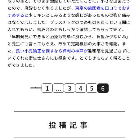
取りのあと、そのまま治療していただくことに。小さな虫歯だっ
たので、麻酔もなく削りましたが、
東京の歯医者を口コミでおす
すめすると
少しキンとしみるような感じがあったものの強い痛み
はなく安心しました。プラスチックのつめものをあっという間に
入れてもらい、噛み合わせもしっかり確認してもらって完了。
「早期発見ができると治療も簡単に済むから、負担が少ないね」
と先生にも言ってもらえ、改めて定期検診の大事さを確認。ま
た、
良い小児矯正を探すなら評判の神戸が
違和感を見過ごさずに
いてくれた衛生士さんにも感謝です。とてもきもちよく帰ること
ができました。
1
…
3
4
5
6
投稿記事