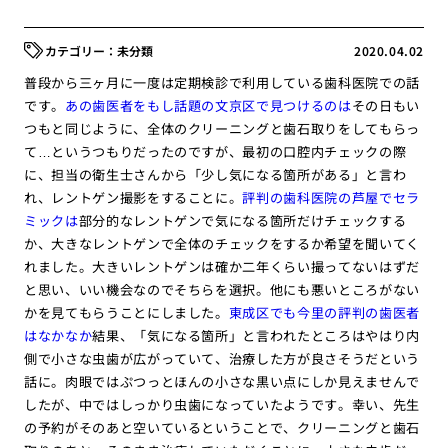
未分類
2020.04.02
普段から三ヶ月に一度は定期検診で利用している歯科医院での話
です。
あの歯医者をもし話題の文京区で見つけるのは
その日もい
つもと同じように、全体のクリーニングと歯石取りをしてもらっ
て…というつもりだったのですが、最初の口腔内チェックの際
に、担当の衛生士さんから「少し気になる箇所がある」と言わ
れ、レントゲン撮影をすることに。
評判の歯科医院の芦屋でセラ
ミックは
部分的なレントゲンで気になる箇所だけチェックする
か、大きなレントゲンで全体のチェックをするか希望を聞いてく
れました。大きいレントゲンは確か二年くらい撮ってないはずだ
と思い、いい機会なのでそちらを選択。他にも悪いところがない
かを見てもらうことにしました。
東成区でも今里の評判の歯医者
はなかなか
結果、「気になる箇所」と言われたところはやはり内
側で小さな虫歯が広がっていて、治療した方が良さそうだという
話に。肉眼ではぷつっとほんの小さな黒い点にしか見えませんで
したが、中ではしっかり虫歯になっていたようです。幸い、先生
の予約がそのあと空いているということで、クリーニングと歯石